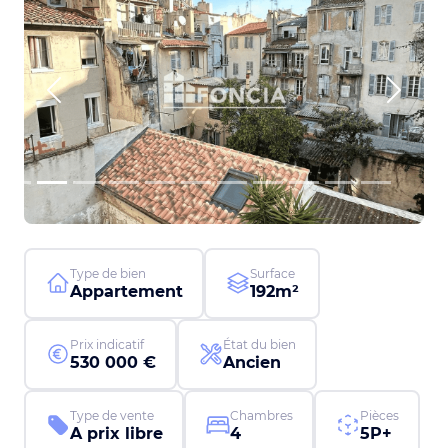
Previous
Next
Type de bien
Surface
Appartement
192m²
Prix indicatif
État du bien
530 000 €
Ancien
Type de vente
Chambres
Pièces
A prix libre
4
5P+