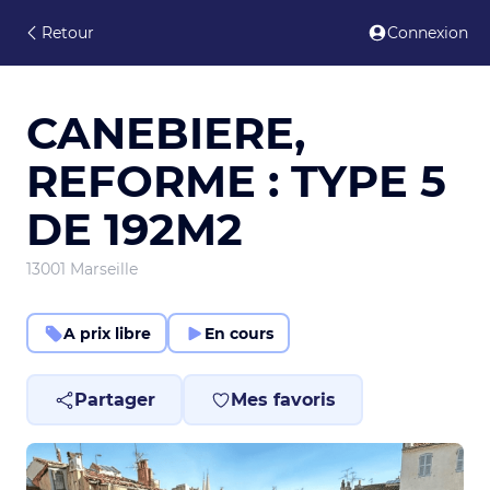
Retour
Connexion
CANEBIERE,
REFORME : TYPE 5
DE 192M2
13001 Marseille
A prix libre
En cours
Partager
Mes favoris