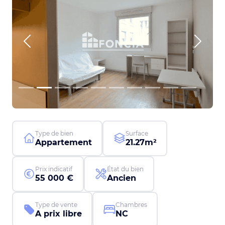
Previous
Next
Type de bien
Surface
Appartement
21.27m²
Prix indicatif
État du bien
55 000 €
Ancien
Type de vente
Chambres
A prix libre
NC