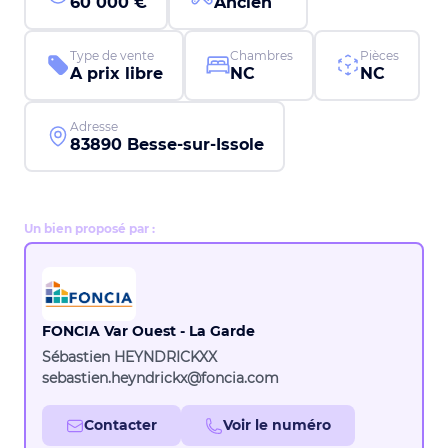
60 000 €
Ancien
Type de vente
Chambres
Pièces
A prix libre
NC
NC
Adresse
83890 Besse-sur-Issole
Un bien proposé par :
FONCIA Var Ouest - La Garde
Sébastien HEYNDRICKXX
sebastien.heyndrickx@foncia.com
Contacter
Voir le numéro