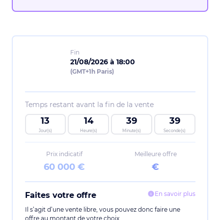
Fin
21/08/2026 à 18:00
(GMT+1h Paris)
Temps restant avant la fin de la vente
13
14
39
39
Jour(s)
Heure(s)
Minute(s)
Seconde(s)
Prix indicatif
Meilleure offre
60 000 €
€
En savoir plus
Faites votre offre
Il s’agit d’une vente libre, vous pouvez donc faire une
offre au montant de votre choix.