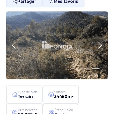
Partager
Mes favoris
Previous
Next
Type de bien
Surface
Terrain
34450m²
Prix indicatif
État du bien