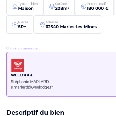
Type de bien
Surface
Prix indicatif
Maison
208m²
180 000 €
Pièces
Adresse
5P+
62540 Marles-les-Mines
Un bien proposé par :
WEELODGE
Stéphanie MARLARD
s.marlard@weelodge.fr
Descriptif du bien