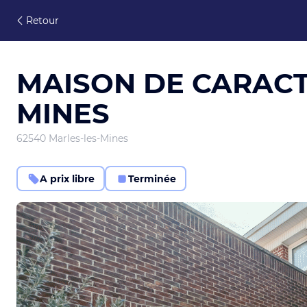
Retour
MAISON DE CARACT
MINES
62540 Marles-les-Mines
A prix libre
Terminée