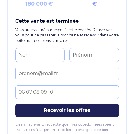
180 000 €
€
Cette vente est terminée
Vous auriez aimé participer à cette enchère ? Inscrivez
vous pour ne pas rater la prochaine et recevoir dans votre
boîte mail des biens similaires.
Recevoir les offres
En m'inscrivant, j'accepte que mes coordonnées soient
transmises à l'agent immobilier en charge de ce bien.