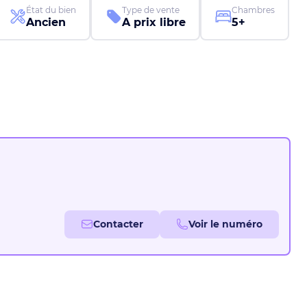
État du bien
Type de vente
Chambres
Ancien
A prix libre
5+
Contacter
Voir le numéro