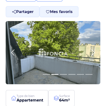
Partager
Mes favoris
Previous
Next
Type de bien
Surface
Appartement
64m²