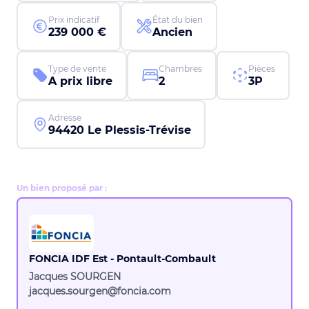
Prix indicatif
État du bien
239 000 €
Ancien
Type de vente
Chambres
Pièces
A prix libre
2
3P
Adresse
94420 Le Plessis-Trévise
Un bien proposé par :
FONCIA IDF Est - Pontault-Combault
Jacques SOURGEN
jacques.sourgen@foncia.com