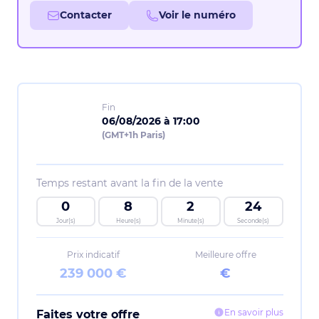
Contacter
Voir le numéro
Fin
06/08/2026 à 17:00
(GMT+1h Paris)
Temps restant avant la fin de la vente
0
8
2
24
Jour(s)
Heure(s)
Minute(s)
Seconde(s)
Prix indicatif
Meilleure offre
239 000 €
€
En savoir plus
Faites votre offre