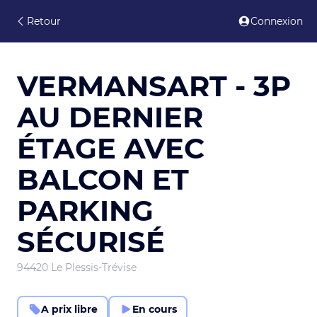
Retour
Connexion
VERMANSART - 3P
AU DERNIER
ÉTAGE AVEC
BALCON ET
PARKING
SÉCURISÉ
94420 Le Plessis-Trévise
A prix libre
En cours