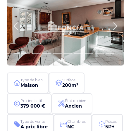
Previous
Next
Type de bien
Surface
Maison
200m²
Prix indicatif
État du bien
379 000 €
Ancien
Type de vente
Chambres
Pièces
A prix libre
NC
5P+