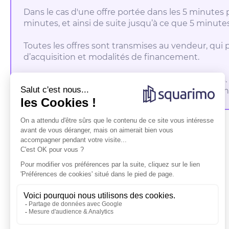
Dans le cas d'une offre portée dans les 5 minutes 
minutes, et ainsi de suite jusqu’à ce que 5 minutes
Toutes les offres sont transmises au vendeur, qui pe
d’acquisition et modalités de financement.
La date et l’heure de fin de vente sont indicatives.
potentiel acquéreur émet une offre correspondant
Participer à la vente
La participation à la vente est soumise à la création
d'un compte acquéreur valide. L'ensemble des
offres seront portées à la connaissance du vendeur
qui sera seul décisionnaire dans le choix de l'offre et
du candidat avec qui il souhaite poursuivre la vente.