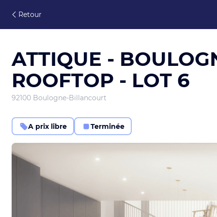
Retour
ATTIQUE - BOULOG
ROOFTOP - LOT 6
92100 Boulogne-Billancourt
A prix libre
Terminée