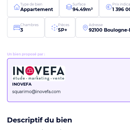
Type de bien
Surface
Prix indica
Appartement
94.49m²
1 396 0
Chambres
Pièces
Adresse
3
5P+
92100 Boulogne-B
Un bien proposé par :
INOVEFA
squarimo@inovefa.com
Descriptif du bien