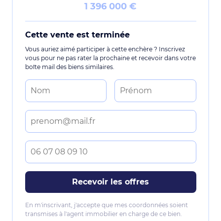
1 396 000 €
Cette vente est terminée
Vous auriez aimé participer à cette enchère ? Inscrivez
vous pour ne pas rater la prochaine et recevoir dans votre
boîte mail des biens similaires.
Recevoir les offres
En m'inscrivant, j'accepte que mes coordonnées soient
transmises à l'agent immobilier en charge de ce bien.