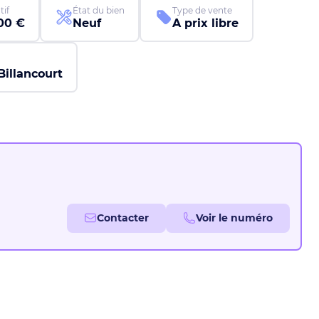
tif
État du bien
Type de vente
00 €
Neuf
A prix libre
illancourt
Contacter
Voir le numéro